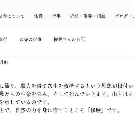
お寺について
住職
行事
祈願・供養・相談
ブログ・
滝行
お寺の行事
権処さんの日記
1月8日
に籠り、験力を得て衆生を救済するという思想が根付い
幾万もの生命を育み、そして死んでいきます。山とはそ
を示しているのです。
とで、自然の力を身に宿すことこそ「修験」です。