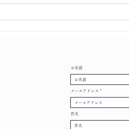
令和
令和六年十月 行事・滝行予
定
お名前
メールアドレス
件名