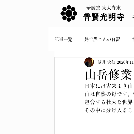
華厳宗 東大寺末
普賢光明寺
記事一覧
処世界さんの日記
望月 大仙
2020年1
山岳修業
日本には古来より山
山は自然の母です。
包含する壮大な世界
その中に分け入るこ