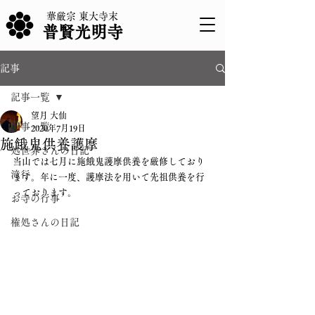
華厳宗 東大寺末
普賢光明寺
記事
記事一覧
望月 大仙
記事一覧
2020年7月19日
施餓鬼供養護摩
処世界さんの日記
当山では七月に施餓鬼護摩供養を厳修しており
滝行
ます。年に一度、護摩法を用いて先祖供養を行
っております。
お寺の行事
権処さんの日記