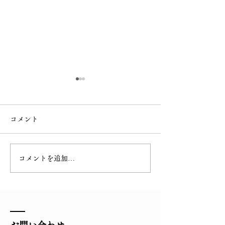
コメント
令和六年 弁財
コメントを追加…
令和六年十月 行事・滝
行予定