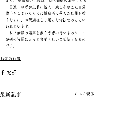
また、 施餓鬼の由来は、お釈迦様の弟子である
「目連」尊者が生前に他人に施しを与えぬ自分
勝手をしていたために餓鬼道に落ちた母親を救
うために、お釈迦様より賜った修法であるとい
われています。
これは無縁の諸霊を救う慈悲の行でもあり、ご
参列の皆様にとって素晴らしいご功徳となるの
です。
お寺の行事
すべて表示
最新記事