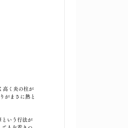
く高く炎の柱が
りがまさに熱と
摩という行法が
して人を惹きつ