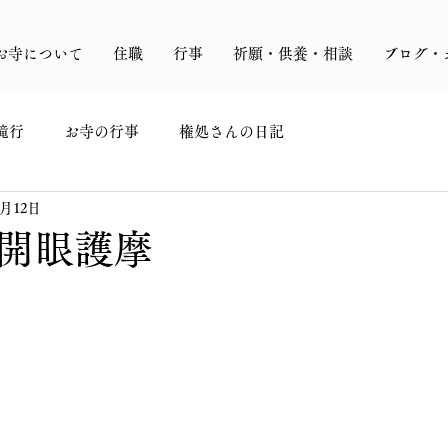
お寺について
住職
行事
祈願・供養・相談
ブログ・
滝行
お寺の行事
権処さんの日記
0月12日
開眼護摩