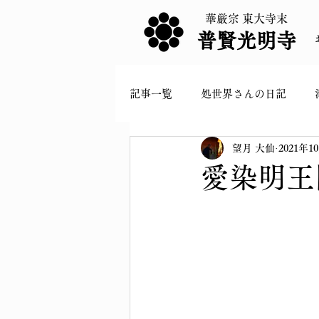
華厳宗 東大寺末
普賢光明寺
記事一覧
処世界さんの日記
望月 大仙
2021年1
愛染明王