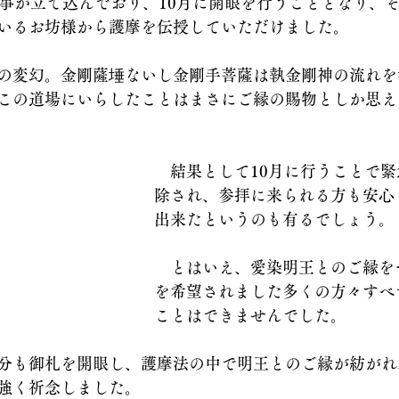
行事が立て込んでおり、10月に開眼を行うこととなり、
いるお坊様から護摩を伝授していただけました。
の変幻。金剛薩埵ないし金剛手菩薩は執金剛神の流れを
この道場にいらしたことはまさにご縁の賜物としか思え
　結果として10月に行うことで
除され、参拝に来られる方も安心
出来たというのも有るでしょう。
　とはいえ、愛染明王とのご縁を
を希望されました多くの方々すべ
ことはできませんでした。
分も御札を開眼し、護摩法の中で明王とのご縁が紡がれ
強く祈念しました。