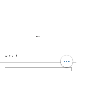
コメント
令和六年 弁財
コメントを追加…
令和六年十月 行事・滝
行予定
お問い合わせ