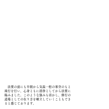
　法要の前にも早朝から気温一桁の寒空のもと
滝行を行い、心身ともに清浄としてから法要に
臨みました。このような強みも活かし、修行の
道場としての在り方を確立していくこともでき
ると感じております。