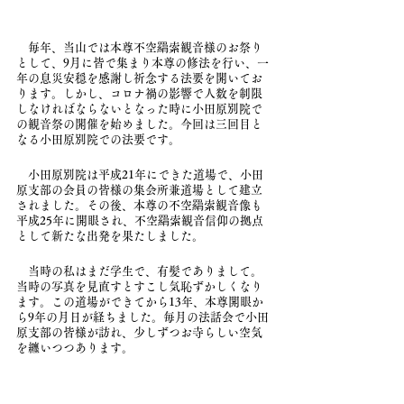
　毎年、当山では本尊不空羂索観音様のお祭り
として、9月に皆で集まり本尊の修法を行い、一
年の息災安穏を感謝し祈念する法要を開いてお
ります。しかし、コロナ禍の影響で人数を制限
しなければならないとなった時に小田原別院で
の観音祭の開催を始めました。今回は三回目と
なる小田原別院での法要です。
　小田原別院は平成21年にできた道場で、小田
原支部の会員の皆様の集会所兼道場として建立
されました。その後、本尊の不空羂索観音像も
平成25年に開眼され、不空羂索観音信仰の拠点
として新たな出発を果たしました。
　当時の私はまだ学生で、有髪でありまして。
当時の写真を見直すとすこし気恥ずかしくなり
ます。この道場ができてから13年、本尊開眼か
ら9年の月日が経ちました。毎月の法話会で小田
原支部の皆様が訪れ、少しずつお寺らしい空気
を纏いつつあります。