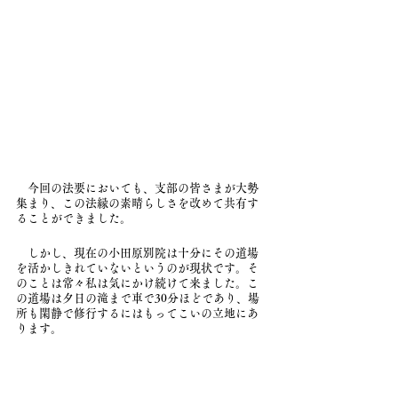
　今回の法要においても、支部の皆さまが大勢
集まり、この法縁の素晴らしさを改めて共有す
ることができました。
　しかし、現在の小田原別院は十分にその道場
を活かしきれていないというのが現状です。そ
のことは常々私は気にかけ続けて来ました。こ
の道場は夕日の滝まで車で30分ほどであり、場
所も閑静で修行するにはもってこいの立地にあ
ります。