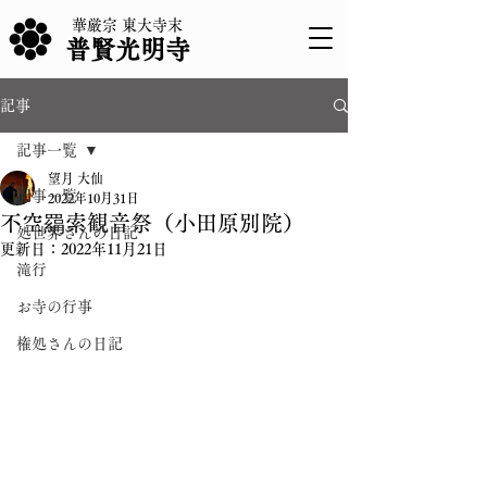
華厳宗 東大寺末
普賢光明寺
記事
記事一覧
望月 大仙
記事一覧
2022年10月31日
不空羂索観音祭（小田原別院）
処世界さんの日記
更新日：
2022年11月21日
滝行
お寺の行事
権処さんの日記