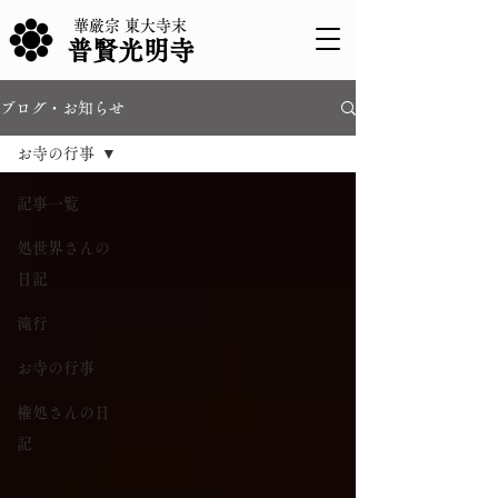
華厳宗 東大寺末
普賢光明寺
ブログ・お知らせ
お寺の行事
記事一覧
処世界さんの
日記
滝行
お寺の行事
権処さんの日
記