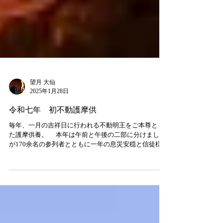
望月 大仙
2025年1月28日
令和七年 初不動護摩供
毎年、一月の吉祥日に行われる不動明王をご本尊とし
た護摩供養。 本年は午前と午後の二部に分けました
が170余名の参列者とともに一年の息災安穏と信徒様方
の諸願成就を祈念いたしました。 午前は曠靖が、午
後は私が導師を務めました。特に午後の法要では多く
の護摩木を燃やしまして、そ...